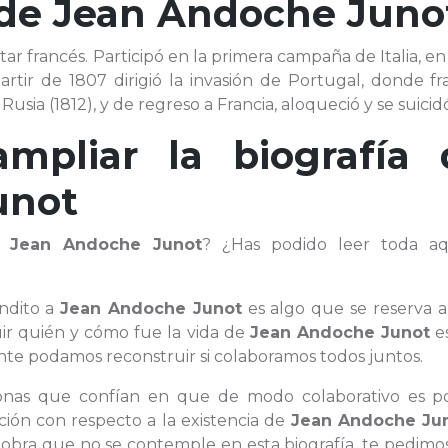
 de
Jean Andoche Juno
tar francés. Participó en la primera campaña de Italia, en
artir de 1807 dirigió la invasión de Portugal, donde fr
a (1812), y de regreso a Francia, aloqueció y se suicidó
ampliar la biografía 
unot
de
Jean Andoche Junot
? ¿Has podido leer toda aq
óndito a
Jean Andoche Junot
es algo que se reserva 
uir quién y cómo fue la vida de
Jean Andoche Junot
e
e podamos reconstruir si colaboramos todos juntos.
rsonas que confían en que de modo colaborativo es po
ción con respecto a la existencia de
Jean Andoche Ju
 obra que no se contemple en esta biografía, te pedimo