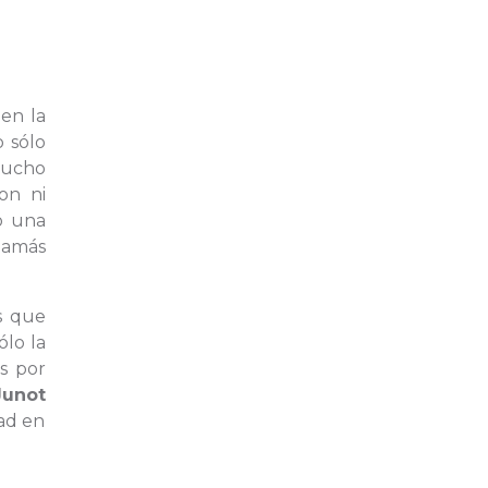
en la
 sólo
 mucho
on ni
o una
jamás
s que
ólo la
as por
Junot
dad en