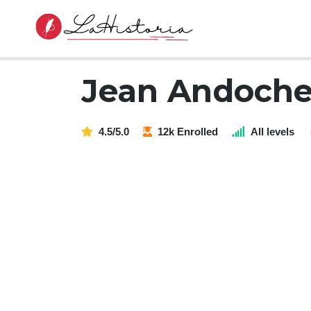
Jean Andoche
4.5/5.0
12k Enrolled
All levels