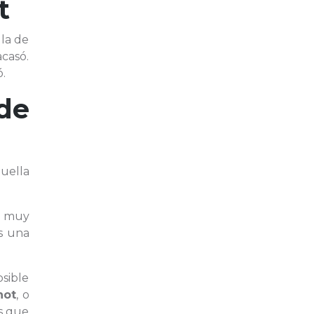
t
 la de
acasó.
.
de
uella
a muy
s una
sible
not
, o
s que