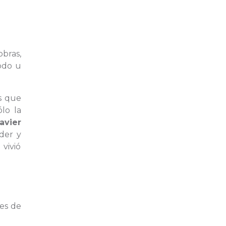
obras,
odo u
s que
lo la
avier
der y
vivió
res de