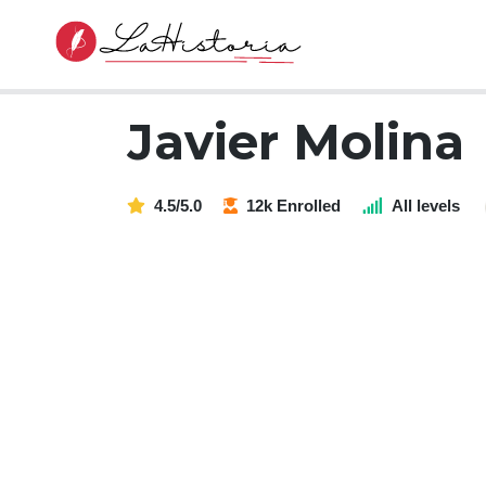
Javier Molina
4.5/5.0
12k Enrolled
All levels