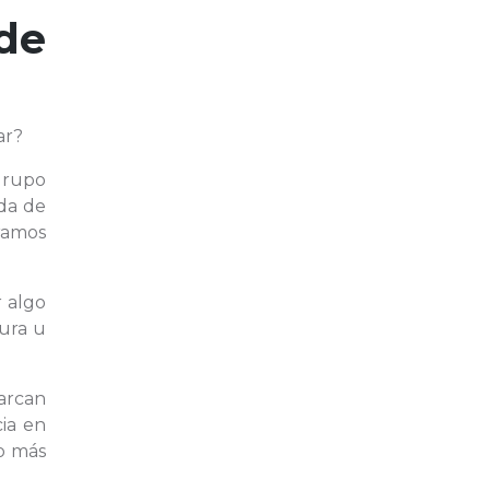
de
ar?
grupo
ida de
ramos
r algo
gura u
arcan
ia en
lo más