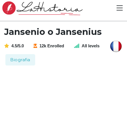
Jansenio o Jansenius
4.5/5.0
12k Enrolled
All levels
Biografia