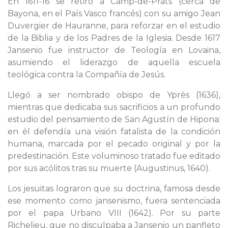
En 1611-16 se retiró a Camp-de-Prats (cerca de
Bayona, en el País Vasco francés) con su amigo Jean
Duvergier de Hauranne, para reforzar en el estudio
de la Biblia y de los Padres de la Iglesia. Desde 1617
Jansenio fue instructor de Teología en Lovaina,
asumiendo el liderazgo de aquella escuela
teológica contra la Compañía de Jesús.
Llegó a ser nombrado obispo de Yprès (1636),
mientras que dedicaba sus sacrificios a un profundo
estudio del pensamiento de San Agustín de Hipona:
en él defendía una visión fatalista de la condición
humana, marcada por el pecado original y por la
predestinación. Este voluminoso tratado fue editado
por sus acólitos tras su muerte (Augustinus, 1640).
Los jesuitas lograron que su doctrina, famosa desde
ese momento como jansenismo, fuera sentenciada
por el papa Urbano VIII (1642). Por su parte
Richelieu, que no disculpaba a Jansenio un panfleto