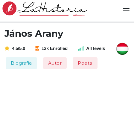
János Arany
4.5/5.0
12k Enrolled
All levels
Biografia
Autor
Poeta