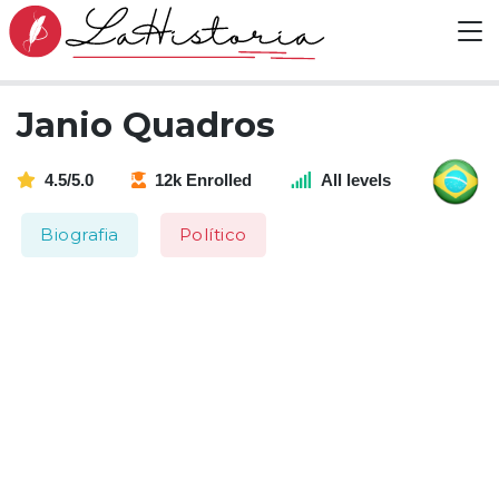
Janio Quadros
4.5/5.0
12k Enrolled
All levels
Biografia
Político