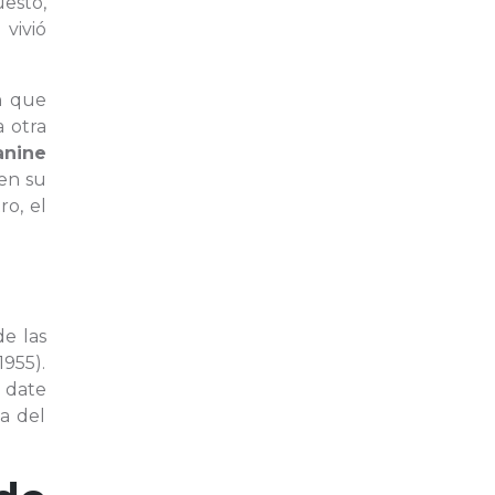
esto,
 vivió
en que
 otra
anine
 en su
ro, el
de las
1955).
o date
a del