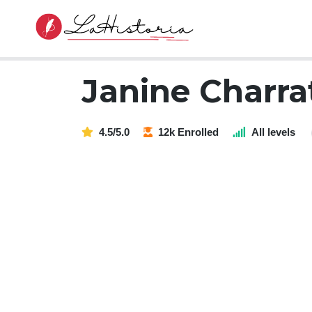
Janine Charra
4.5/5.0
12k Enrolled
All levels