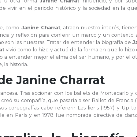
na u otra forma
Janine Charrat
influenció, y por supu
 vivir en el periodo histórico y la sociedad en la que
que, como
Janine Charrat
, atraen nuestro interés, tien
ia y reflexión para conferir un marco y un contexto a
no son las nuestras. Tratar de entender la biografía de
J
at
vivió como lo hizo y actuó de la forma en que lo hizo
o a entender mejor el alma del ser humano, y por el ot
la historia.
 de
Janine Charrat
rancesa. Tras accionar con los ballets de Montecarlo y 
creó su compañía, que pasaría a ser Ballet de Francia (
sus coreografías cabe refererir Les liens (1957) y Up t
ile en París y en 1978 fue nombrada directiva de danz