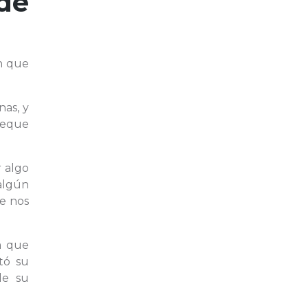
de
ón que
nas, y
leque
r algo
algún
e nos
ya que
tó su
de su