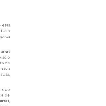
 esas
 tuvo
época
arrat
o sólo
ta de
más a
ausa,
s que
ia de
arrat
,