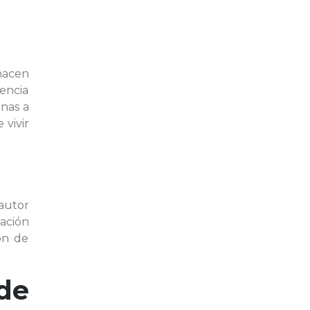
hacen
tencia
onas a
 vivir
oautor
zación
ón de
de