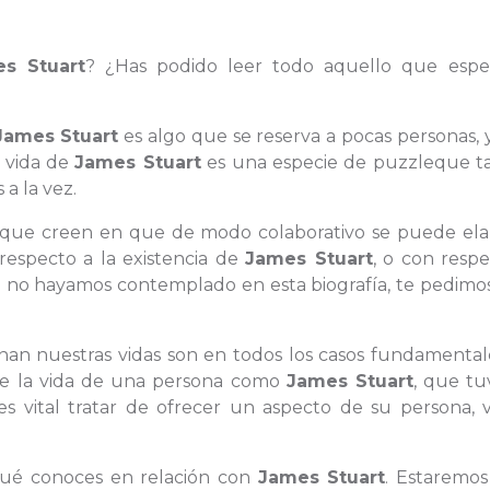
s Stuart
? ¿Has podido leer todo aquello que espe
James Stuart
es algo que se reserva a pocas personas,
a vida de
James Stuart
es una especie de puzzleque ta
a la vez.
as que creen en que de modo colaborativo se puede ela
respecto a la existencia de
James Stuart
, o con resp
e no hayamos contemplado en esta biografía, te pedimo
lenan nuestras vidas son en todos los casos fundamental
 de la vida de una persona como
James Stuart
, que tu
s vital tratar de ofrecer un aspecto de su persona, v
qué conoces en relación con
James Stuart
. Estaremo