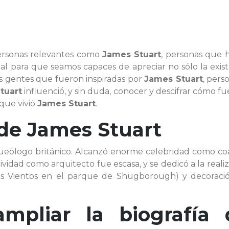
personas relevantes como
James Stuart
, personas que 
al para que seamos capaces de apreciar no sólo la exis
las gentes que fueron inspiradas por
James Stuart
, pers
tuart
influenció, y sin duda, conocer y descifrar cómo fue
 que vivió
James Stuart
.
 de
James Stuart
arqueólogo británico. Alcanzó enorme celebridad como c
vidad como arquitecto fue escasa, y se dedicó a la reali
los Vientos en el parque de Shugborough) y decoraci
ampliar la biografía 