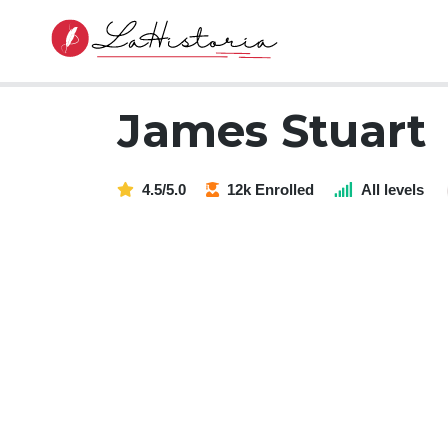
James Stuart
4.5/5.0
12k Enrolled
All levels