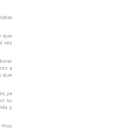
rabas
 y que
l vez
borar
ecto a
s que
es, ya
vo su
ida y
s muy