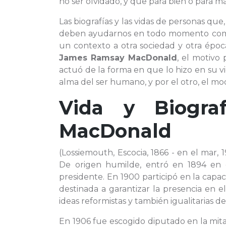
no ser olvidado, y que para bien o para m
Las biografías y las vidas de personas qu
deben ayudarnos en todo momento como 
un contexto a otra sociedad y otra époc
James Ramsay MacDonald
, el motivo
actuó de la forma en que lo hizo en su v
alma del ser humano, y por el otro, el mo
Vida y Biogr
MacDonald
(Lossiemouth, Escocia, 1866 - en el mar, 
De origen humilde, entró en 1894 en e
presidente. En 1900 participó en la capa
destinada a garantizar la presencia en
ideas reformistas y también igualitarias de
En 1906 fue escogido diputado en la mit