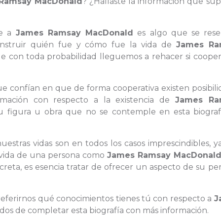
Ramsay MacDonald
? ¿Hallaste la información que su
te a
James Ramsay MacDonald
es algo que se rese
onstruir quién fue y cómo fue la vida de
James Ra
e con toda probabilidad lleguemos a rehacer si coope
que confían en que de forma cooperativa existen posibil
rmación con respecto a la existencia de
James Ra
u figura u obra que no se contemple en esta biografí
uestras vidas son en todos los casos imprescindibles, 
la vida de una persona como
James Ramsay MacDonal
reta, es esencia tratar de ofrecer un aspecto de su pe
 referirnos qué conocimientos tienes tú con respecto a
J
dos de completar esta biografía con más información.