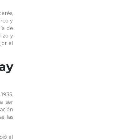
terés,
rco y
fía de
hizo y
jor el
ay
 1935.
a ser
zación
e las
bió el