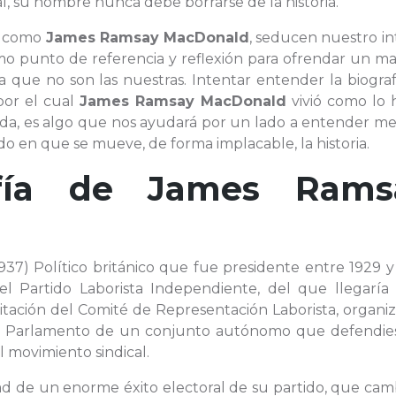
al, su nombre nunca debe borrarse de la historia.
e, como
James Ramsay MacDonald
, seducen nuestro in
punto de referencia y reflexión para ofrendar un ma
a que no son las nuestras. Intentar entender la biogra
 por el cual
James Ramsay MacDonald
vivió como lo 
ida, es algo que nos ayudará por un lado a entender me
do en que se mueve, de forma implacable, la historia.
afía de
James Rams
1937) Político británico que fue presidente entre 1929 y
l Partido Laborista Independiente, del que llegaría 
citación del Comité de Representación Laborista, organi
 el Parlamento de un conjunto autónomo que defendies
l movimiento sindical.
ad de un enorme éxito electoral de su partido, que cam