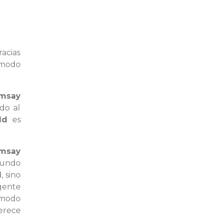
racias
 modo
msay
do al
ld
es
msay
mundo
d
, sino
gente
modo
erece