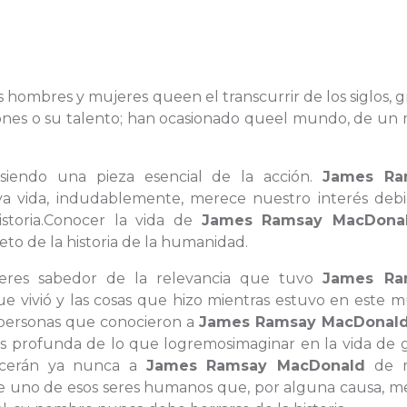
 los hombres y mujeres queen el transcurrir de los siglos, g
ciones o su talento; han ocasionado queel mundo, de un
 siendo una pieza esencial de la acción.
James Ra
a vida, indudablemente, merece nuestro interés debi
storia.Conocer la vida de
James Ramsay MacDona
o de la historia de la humanidad.
 eres sabedor de la relevancia que tuvo
James Ra
ue vivió y las cosas que hizo mientras estuvo en este 
 personas que conocieron a
James Ramsay MacDonal
 profunda de lo que logremosimaginar en la vida de 
nocerán ya nunca a
James Ramsay MacDonald
de 
 uno de esos seres humanos que, por alguna causa, m