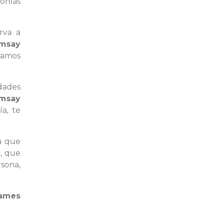
ponías
rva a
msay
ramos
idades
msay
a, te
ya que
d
, que
rsona,
ames