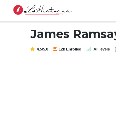
James Ramsa
4.5/5.0
12k Enrolled
All levels