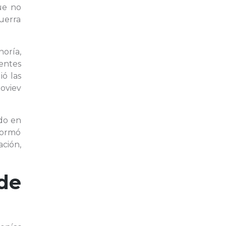
que no
Guerra
oría,
gentes
ió las
noviev
ido en
 Formó
ción,
de