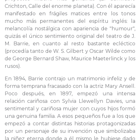
Crichton, Calle del enorme planeta). Con él aparecía
manifestado en frágiles matices entre los tonos
mucho más permanentes del espíritu inglés: la
melancolía nostálgica con apariencia de "humour",
quizás el único sentimiento original del teatro de J.
M. Barrie, en cuanto al resto bastante ecléctico
(procedía tanto de W. S. Gilbert y Oscar Wilde como
de George Bernard Shaw, Maurice Maeterlinck y los
rusos).
En 1894, Barrie contrajo un matrimonio infeliz y de
forma temprana fracasado con la actriz Mary Ansell.
Poco después, en 1897, empezó una intensa
relación cariñosa con Sylvia Llewellyn Davies, una
sentimental y cariñosa mujer con cuyos hijos formó
una genuina familia. A esos pequeños fue a los que
empezó a contar distintas historias protagonizadas
por un personaje de su invención que simbolizaba
la niñez eterna donde a él mismo le hubiese dado