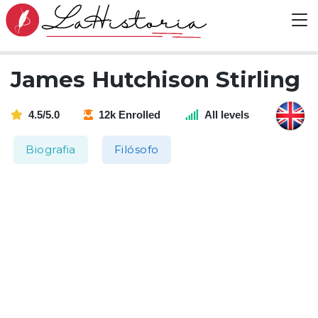
James Hutchison Stirling
4.5/5.0
12k Enrolled
All levels
Biografia
Filósofo