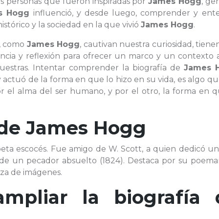
las personas que fueron inspiradas por
James Hogg
, ge
s Hogg
influenció, y desde luego, comprender y ent
istórico y la sociedad en la que vivió
James Hogg
.
e, como
James Hogg
, cautivan nuestra curiosidad, tien
ia y reflexión para ofrecer un marco y un contexto a
uestras. Intentar comprender la biografía de
James 
y actuó de la forma en que lo hizo en su vida, es algo q
r el alma del ser humano, y por el otro, la forma en q
 de
James Hogg
Poeta escocés. Fue amigo de W. Scott, a quien dedicó un
 de un pecador absuelto (1824). Destaca por su poemar
eza de imágenes.
ampliar la biografía 