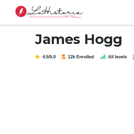
James Hogg
4.5/5.0
12k Enrolled
All levels