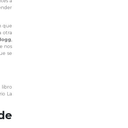
ntes a
ender
en que
 otra
Hogg
,
ue nos
ue se
 libro
io La
de