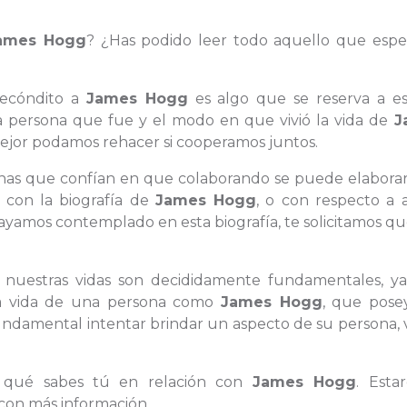
ames Hogg
? ¿Has podido leer todo aquello que espe
recóndito a
James Hogg
es algo que se reserva a es
a persona que fue y el modo en que vivió la vida de
J
ejor podamos rehacer si cooperamos juntos.
rsonas que confían en que colaborando se puede elabora
n con la biografía de
James Hogg
, o con respecto a 
ayamos contemplado en esta biografía, te solicitamos q
n nuestras vidas son decididamente fundamentales, y
 la vida de una persona como
James Hogg
, que pose
undamental intentar brindar un aspecto de su persona, 
os qué sabes tú en relación con
James Hogg
. Esta
con más información.