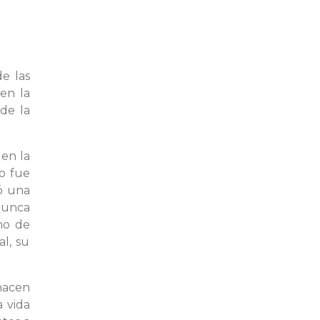
e las
en la
de la
en la
o fue
ó una
nunca
no de
l, su
hacen
a vida