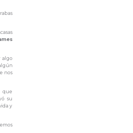
rabas
casas
ames
r algo
algún
ue nos
a que
yó su
vida y
remos