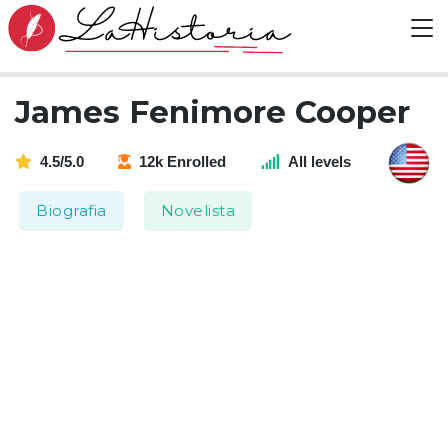
James Fenimore Cooper
4.5/5.0
12k Enrolled
All levels
Biografia
Novelista