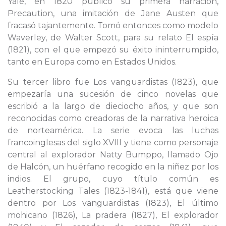
Yale, en 1820 publicó su primera narración,
Precaution, una imitación de Jane Austen que
fracasó tajantemente. Tomó entonces como modelo
Waverley, de Walter Scott, para su relato El espía
(1821), con el que empezó su éxito ininterrumpido,
tanto en Europa como en Estados Unidos.
Su tercer libro fue Los vanguardistas (1823), que
empezaría una sucesión de cinco novelas que
escribió a la largo de dieciocho años, y que son
reconocidas como creadoras de la narrativa heroica
de norteamérica. La serie evoca las luchas
francoinglesas del siglo XVIII y tiene como personaje
central al explorador Natty Bumppo, llamado Ojo
de Halcón, un huérfano recogido en la niñez por los
indios. El grupo, cuyo título común es
Leatherstocking Tales (1823-1841), está que viene
dentro por Los vanguardistas (1823), El último
mohicano (1826), La pradera (1827), El explorador