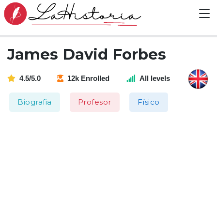
James David Forbes
4.5/5.0
12k Enrolled
All levels
Biografia
Profesor
Físico