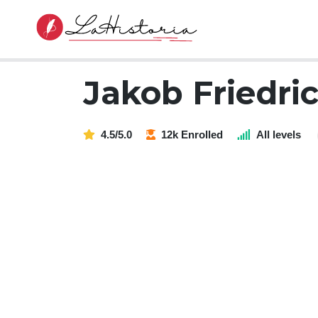
Jakob Friedric
4.5/5.0
12k Enrolled
All levels