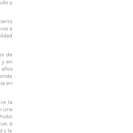
ulio y
ierto
ivos a
alidad
es de
 y en
 años
donde
cia en
tre la
en una
 hubo
ue, si
ó y le