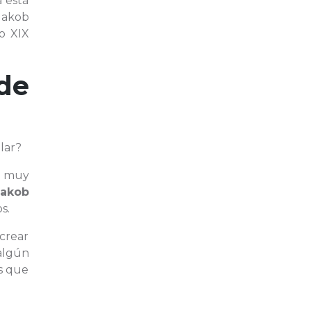
a está
 Jakob
lo XIX
de
lar?
a muy
Jakob
s.
 crear
 algún
os que