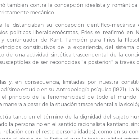
chó también contra la concepción idealista y romántica
trictamente mecánico.
ue le distanciaban su concepción científico-mecánica 
pios políticos liberaldemócratas, Fries se reafirmó en
 y continuador de Kant. También para Fries la filosof
cipios constitutivos de la experiencia, del sistema d
o de una actividad sintética trascendental de la conci
usceptibles de ser reconocidas "a posteriori" a través
das y, en consecuencia, limitadas por nuestra constit
uidadísimo estudio en su Antropología psíquica (1821). La
t el principio de la fenomenicidad de todo el mundo 
 manera a pasar de la situación trascendental a la sicológ
 actúa tanto en el término de la dignidad del sujeto h
 la persona no en el sentido racionalista kantiano, si
u relación con el resto personalidades), como en su co