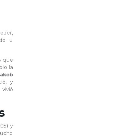
ceder,
odo u
s que
ólo la
Jakob
ió, y
vivió
s
805) y
 mucho