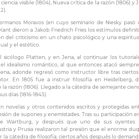
ciencia visible (1804), Nueva crítica de la razón (1806) y J
2).
 Hermanos Moravos (en cuyo seminario de Niesky pasó c
ant dieron a Jakob Friedrich Fries los estímulos definit
ón del criticismo en un chato psicológico y una espiritu
al y el estético.
icólogo Platten, y en Jena, al continuar los tutorial
del idealismo romántico, al que entonces atacó siempre
na, adonde regresó como instructor libre tras ciertos
or. En 1805 fue a instruir filosofía en Heidelberg, 
e la razón (1806). Llegado a la cátedra de semejante cien
sus días (1816-1843).
 en novelas y otros contenidos escritos y protegidas en
esión de supones y enemistades. Tras su participación 
 de Wartburg, y después que uno de sus oyentes
stria y Prusia realizaron tal presión que el enorme duq
r la cátedra de filosofía; ciertos años después lo demand