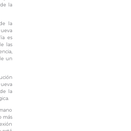
 de la
de la
 Nueva
ía es
e las
encia,
 de un
ución
 Nueva
de la
ica.
umano
no más
nexión