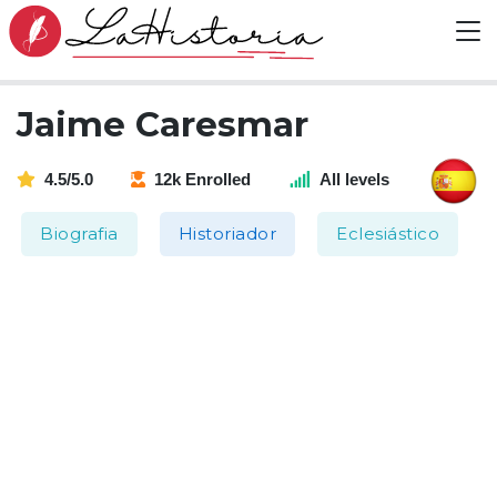
Jaime Caresmar
4.5/5.0
12k Enrolled
All levels
Biografia
Historiador
Eclesiástico