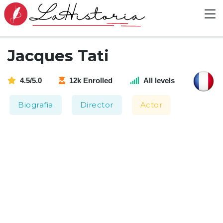
Jacques Tati
4.5/5.0
12k Enrolled
All levels
Biografia
Director
Actor