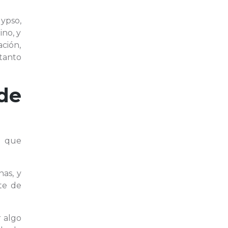
lypso,
ino, y
ación,
tanto
de
n que
nas, y
te de
r algo