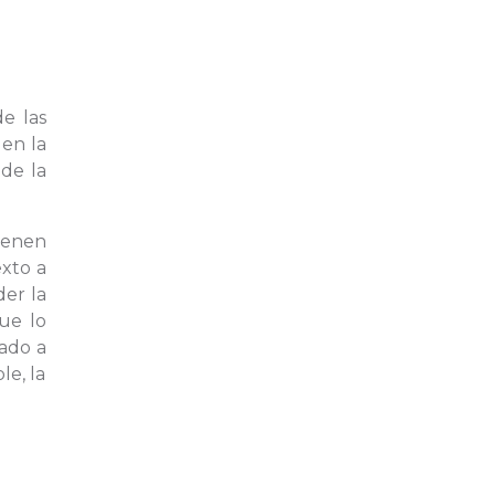
e las
 en la
de la
tienen
xto a
der la
ue lo
lado a
le, la