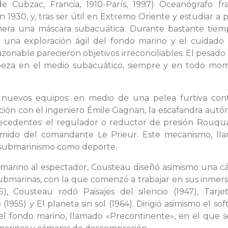
e Cubzac, Francia, 1910-París, 1997) Oceanógrafo fra
1930, y, tras ser útil en Extremo Oriente y estudiar a p
mera una máscara subacuática. Durante bastante tiemp
 una exploración ágil del fondo marino y el cuidado 
azonable parecieron objetivos irreconciliables. El pesad
peza en el medio subacuático, siempre y en todo mo
nuevos equipos: en medio de una pelea furtiva cont
ción con el ingeniero Émile Gagnan, la escafandra autó
recedentes: el regulador o reductor de presión Rouqua
imido del comandante Le Prieur. Este mecanismo, ll
l submarinismo como deporte.
ubmarino al espectador, Cousteau diseñó asimismo una c
submarinas, con la que comenzó a trabajar en sus inmer
5), Cousteau rodó Paisajes del silencio (1947), Tarje
 (1955) y El planeta sin sol (1964). Dirigió asimismo el so
el fondo marino, llamado «Precontinente», en el que s