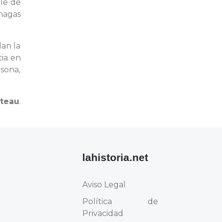
lle de
hagas
lan la
cia en
sona,
teau
.
lahistoria.net
Aviso Legal
Política de
Privacidad