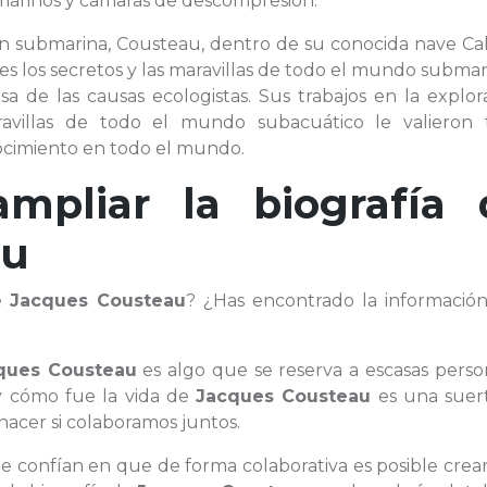
marinos y cámaras de descompresión.
ión submarina, Cousteau, dentro de su conocida nave Ca
res los secretos y las maravillas de todo el mundo submar
a de las causas ecologistas. Sus trabajos en la explor
ravillas de todo el mundo subacuático le valieron 
cimiento en todo el mundo.
ampliar la biografía 
au
de
Jacques Cousteau
? ¿Has encontrado la informació
ques Cousteau
es algo que se reserva a escasas perso
 cómo fue la vida de
Jacques Cousteau
es una suer
acer si colaboramos juntos.
ue confían en que de forma colaborativa es posible crea