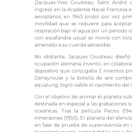
(Jacques-Yves Cousteau; Saint André d
Ingresó en la Academia Naval Francesa en 
aeroplanos, en 1943 probó por vez pri
movilidad que se requiere para aceptar
respiración bajo el agua por un periodo r
con escafandra usual se movía con tor
amarrado a su cuerda salvavidas.
No obstante, Jacques Cousteau diseñó 
ocupación alemana, inventó, en colabora
dispositivo que conjugaba 2 inventos p
Denayrouse y la botella de aire compr
aqualung, logró viable el nacimiento de
Con el objetivo de arrimar el planeta s
destinada en especial a las grabaciones 
oceánicas. Tras la película Pecios (194
inmersiones (1950), El planeta del silencio
en fase de prueba de supervivencia en 