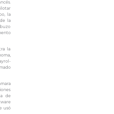
ncés.
ilotar
o, la
de la
o buzo
mento
ra la
noma,
yrol-
amado
ámara
siones
ta de
ftware
e usó