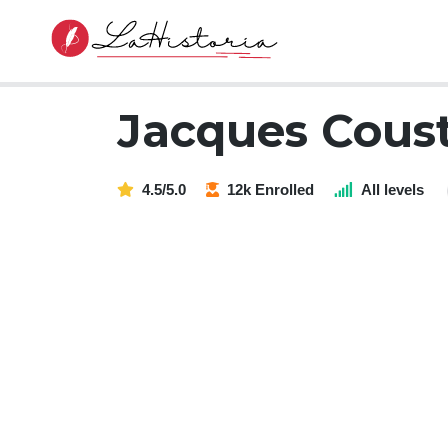
Jacques Cous
4.5/5.0
12k Enrolled
All levels