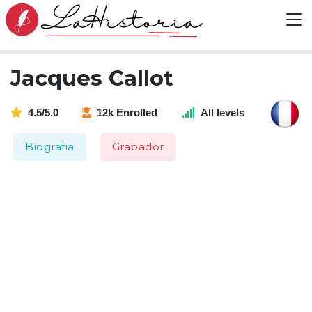
Jacques Callot
4.5/5.0
12k Enrolled
All levels
Biografia
Grabador