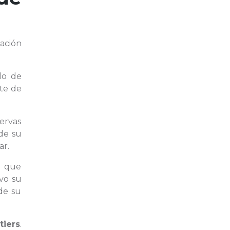
ación
do de
te de
servas
 de su
ar.
a que
vo su
de su
tiers
.