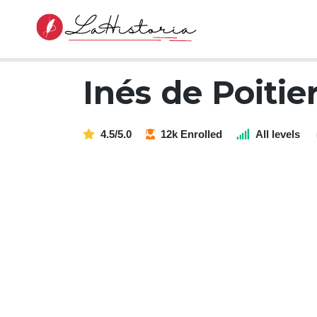
Inés de Poitie
4.5/5.0
12k Enrolled
All levels