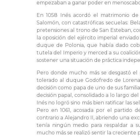
empezaban a ganar poder en menoscabo 
En 1058 Inés acordó el matrimonio de 
Salomón, con catastróficas secuelas: Be
pretensiones al trono de San Esteban, con
la oposición del ejército imperial enviad
duque de Polonia, que había dado cobijo 
tutela del Imperio y merced a su coalici
sostener una situación de práctica indep
Pero donde mucho más se desgastó el po
tolerado al duque Godofredo de Lorena d
decisión como papa de uno de sus familia
decisión papal, consolidado a lo largo de
Inés no logró sino más bien ratificar las s
Pero en 1061, acosada por el partido d
contrario a Alejandro II, abriendo una exc
tenía ningún medio para respaldar a s
mucho más se realizó sentir la creciente