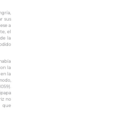
gría,
ar sus
pese a
te, el
 de la
podido
había
on la
 en la
 modo,
1059).
ipapa
riz no
n que