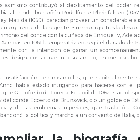
és asimismo contribuyó al debilitamiento del poder rea
abia al conde borgoñón Rodolfo de Rheinfelden (1057)
y, Matilda (1059), parecían proveer un considerable al
como gerente de la regente. Sin embargo, tras la desapa
trimonio del conde con la cuñada de Enrique IV, Adelai
te. Además, en 1061 la emperatriz entregó el ducado de B
mente con la intención de ganar un acompañamien
ques designados actuaron a su antojo, en menoscabo 
la insatisfacción de unos nobles, que habitualmente h
o Anno había estado intrigando para hacerse con el p
que Godofredo de Lorena. En abril de 1062 el arzobispo
 y del conde Ecberto de Brunswick, dio un golpe de Est
ey y de las emblemas imperiales, que trasladó a Col
abandonó la política y marchó a un convento de Italia,
ampliar la biografía 