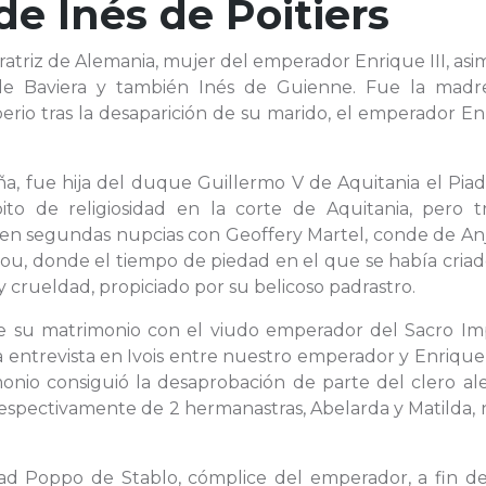
 de
Inés de Poitiers
ratriz de Alemania, mujer del emperador Enrique III, as
de Baviera y también Inés de Guienne. Fue la madr
rio tras la desaparición de su marido, el emperador En
ña, fue hija del duque Guillermo V de Aquitania el Pia
to de religiosidad en la corte de Aquitania, pero tr
 en segundas nupcias con Geoffery Martel, conde de Anj
njou, donde el tiempo de piedad en el que se había cria
y crueldad, propiciado por su belicoso padrastro.
e su matrimonio con el viudo emperador del Sacro Imp
a entrevista en Ivois entre nuestro emperador y Enrique 
monio consiguió la desaprobación de parte del clero al
respectivamente de 2 hermanastras, Abelarda y Matilda, 
abad Poppo de Stablo, cómplice del emperador, a fin d