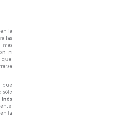
en la
ra las
o más
on ni
 que,
rrarse
s que
o sólo
r
Inés
ente,
en la