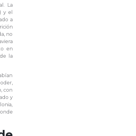
l. La
 y el
iado a
rición
da, no
aviera
to en
de la
abían
oder,
, con
ado y
onia,
 donde
de