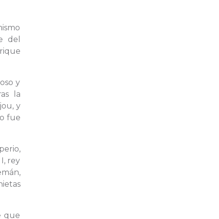
imismo
e del
rique
doso y
as la
ou, y
do fue
erio,
I, rey
emán,
nietas
e que