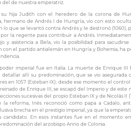
del de nuestra emperatriz.
su hija Judith con el heredero de la corona de Hun
la, hermano de Andrés I de Hungría, vio con esto ocult
 lo que se levantó contra Andrés y le destronó (1060), 
o por la regente para contribuir a Andrés. Inmediatamen
y asistencia a Bela, vio la posibilidad para sacudirse
ón con el partido antialemán en Hungría y Bohemia, ha 
endencia.
der imperial fue en Italia. La muerte de Enrique III 
etallar allí su predominación, que se vio asegurada c
res en 1057 (Esteban IX); desde ese momento el control
l reinado de Enrique III, se escapó del Imperio y de este
elecciones sucesivas del propio Esteban IX y de Nicolás II (
e la reforma, Inés reconoció como papa a Cadalo, ant
lusiva brecha en el prestigio imperial, ya que la emperat
u candidato. En esos instantes fue en el momento e
 predominación del arzobispo Anno de Colonia.