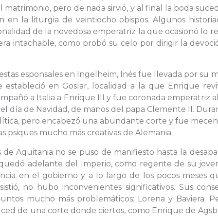
l matrimonio, pero de nada sirvió, y al final la boda suce
 en la liturgia de veintiocho obispos. Algunos histori
nalidad de la novedosa emperatriz la que ocasionó lo r
d era intachable, como probó su celo por dirigir la devoc
iestas esponsales en Ingelheim, Inés fue llevada por su 
stableció en Goslar, localidad a la que Enrique revit
mpañó a Italia a Enrique III y fue coronada emperatriz a
 el día de Navidad, de manos del papa Clemente II. Dura
política, pero encabezó una abundante corte y fue mece
e las psiques mucho más creativas de Alemania.
 de Aquitania no se puso de manifiesto hasta la desapa
e quedó adelante del Imperio, como regente de su joven
encia en el gobierno y a lo largo de los pocos meses q
sistió, no hubo inconvenientes significativos. Sus cons
puntos mucho más problemáticos: Lorena y Baviera. Pe
merced de una corte donde ciertos, como Enrique de Ags