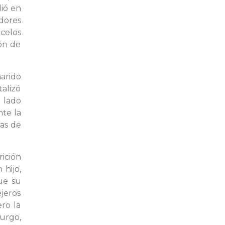
dió en
adores
ecelos
ión de
marido
alizó
l lado
nte la
nas de
rición
 hijo,
ue su
ejeros
ro la
burgo,