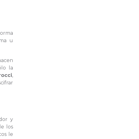
 forma
rma u
hacen
lo la
rocci
,
cifrar
ador y
de los
cos le