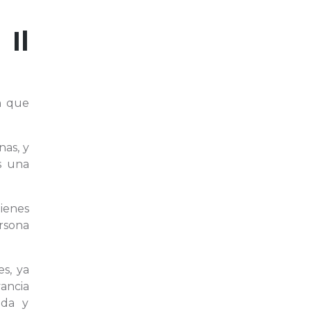
e
Il
n que
nas, y
 una
tienes
ersona
s, ya
vancia
ida y