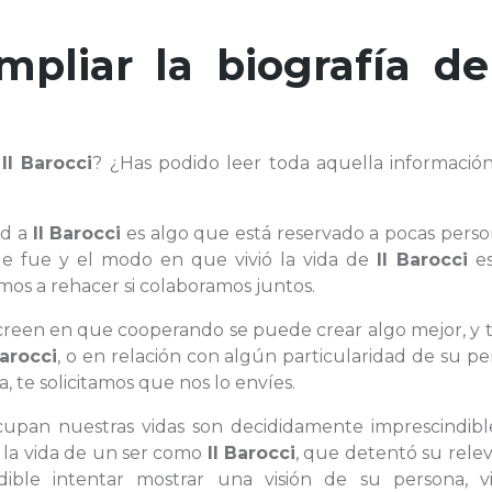
mpliar la biografía d
e
Il Barocci
? ¿Has podido leer toda aquella informació
ad a
Il Barocci
es algo que está reservado a pocas perso
ue fue y el modo en que vivió la vida de
Il Barocci
es
os a rehacer si colaboramos juntos.
e creen en que cooperando se puede crear algo mejor, y 
Barocci
, o en relación con algún particularidad de su p
, te solicitamos que nos lo envíes.
ocupan nuestras vidas son decididamente imprescindible
e la vida de un ser como
Il Barocci
, que detentó su rele
ible intentar mostrar una visión de su persona, v