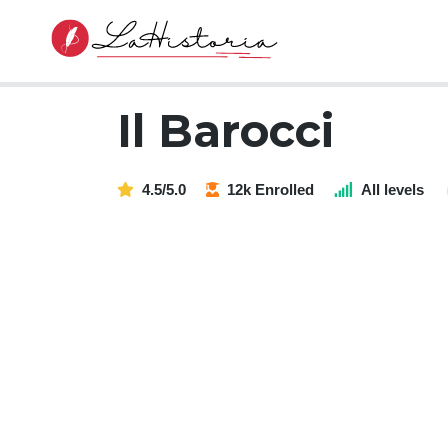
Il Barocci
4.5/5.0
12k Enrolled
All levels