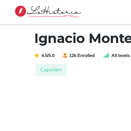
Ignacio Mont
4.5/5.0
12k Enrolled
All levels
Capellán