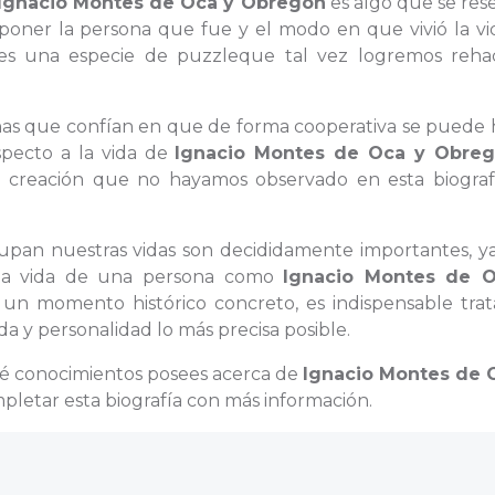
Ignacio Montes de Oca y Obregón
es algo que se res
oner la persona que fue y el modo en que vivió la vi
s una especie de puzzleque tal vez logremos rehac
sonas que confían en que de forma cooperativa se puede
specto a la vida de
Ignacio Montes de Oca y Obre
u creación que no hayamos observado en esta biografí
ocupan nuestras vidas son decididamente importantes, y
e la vida de una persona como
Ignacio Montes de 
 un momento histórico concreto, es indispensable trat
da y personalidad lo más precisa posible.
ué conocimientos posees acerca de
Ignacio Montes de 
pletar esta biografía con más información.