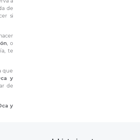
erva a
da de
er si
 hacer
gón
, o
a, te
a que
Oca y
ar de
Oca y