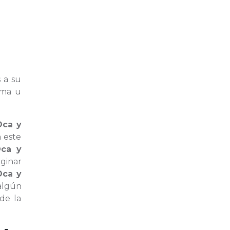
s a su
rma u
Oca y
n este
Oca y
ginar
Oca y
algún
de la