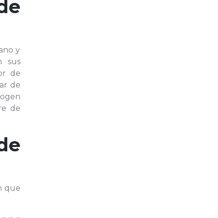
de
ano y
n sus
or de
ar de
ecogen
re de
de
ón que