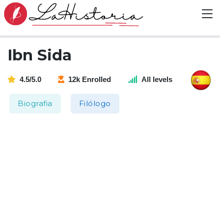
Ibn Sida
4.5/5.0
12k Enrolled
All levels
Biografia
Filólogo