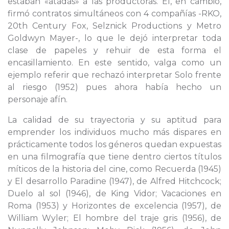
estaban «atadas» a las productoras. Él, en cambio,
firmó contratos simultáneos con 4 compañías -RKO,
20th Century Fox, Selznick Productions y Metro
Goldwyn Mayer-, lo que le dejó interpretar toda
clase de papeles y rehuir de esta forma el
encasillamiento. En este sentido, valga como un
ejemplo referir que rechazó interpretar Solo frente
al riesgo (1952) pues ahora había hecho un
personaje afín.
La calidad de su trayectoria y su aptitud para
emprender los individuos mucho más dispares en
prácticamente todos los géneros quedan expuestas
en una filmografía que tiene dentro ciertos títulos
míticos de la historia del cine, como Recuerda (1945)
y El desarrollo Paradine (1947), de Alfred Hitchcock;
Duelo al sol (1946), de King Vidor; Vacaciones en
Roma (1953) y Horizontes de excelencia (1957), de
William Wyler; El hombre del traje gris (1956), de