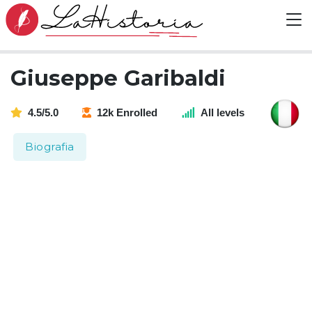
Giuseppe Garibaldi
4.5/5.0
12k Enrolled
All levels
Biografia