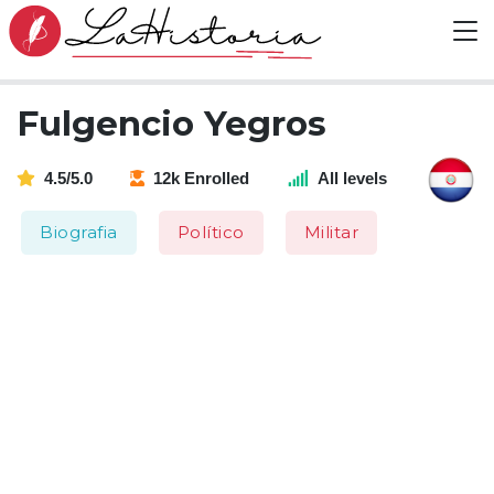
Fulgencio Yegros
4.5/5.0
12k Enrolled
All levels
Biografia
Político
Militar