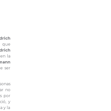
drich
o que
drich
en la
emann
e ser
rsonas
ar no
as por
ció, y
 y la