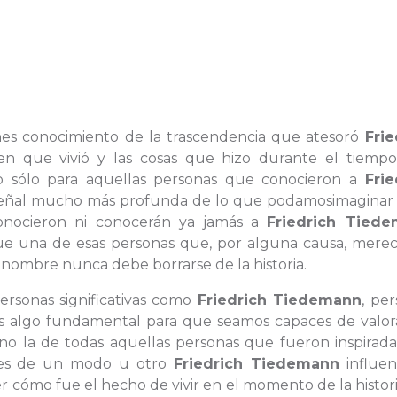
enes conocimiento de la trascendencia que atesoró
Frie
 en que vivió y las cosas que hizo durante el tiemp
no sólo para aquellas personas que conocieron a
Frie
a señal mucho más profunda de lo que podamosimaginar 
onocieron ni conocerán ya jamás a
Friedrich Tied
e una de esas personas que, por alguna causa, merec
 nombre nunca debe borrarse de la historia.
personas significativas como
Friedrich Tiedemann
, pe
s algo fundamental para que seamos capaces de valor
sino la de todas aquellas personas que fueron inspirad
nes de un modo u otro
Friedrich Tiedemann
influen
ómo fue el hecho de vivir en el momento de la historia