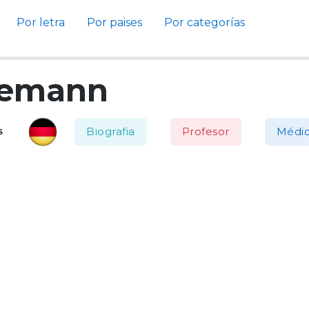
Por letra
Por paises
Por categorías
edemann
Biografia
Profesor
Médi
s