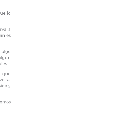
uello
rva a
ann
es
r algo
algún
íes.
a que
uvo su
vida y
remos