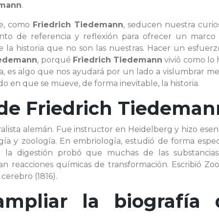
emann
.
que, como
Friedrich Tiedemann
, seducen nuestra curio
to de referencia y reflexión para ofrecer un marco
e la historia que no son las nuestras. Hacer un esfuer
iedemann
, porqué
Friedrich Tiedemann
vivió como lo 
a, es algo que nos ayudará por un lado a vislumbrar me
o en que se mueve, de forma inevitable, la historia.
 de
Friedrich Tiedeman
ralista alemán. Fue instructor en Heidelberg y hizo esen
gía y zoología. En embriología, estudió de forma espec
re la digestión probó que muchas de las substancia
an reacciones químicas de transformación. Escribió Zoo
cerebro (1816).
ampliar la biografía 