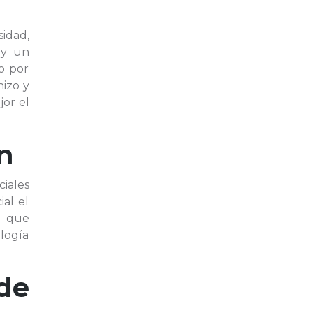
sidad,
 y un
zo por
hizo y
jor el
n
ciales
ial el
s que
logía
de