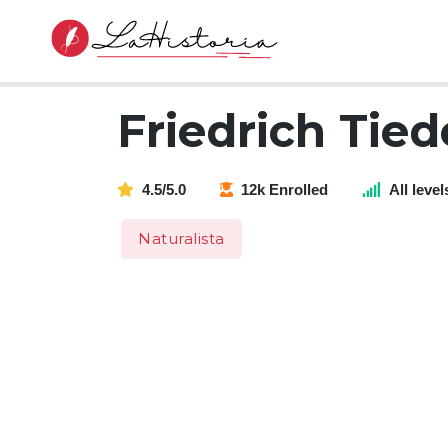
Friedrich Ti
4.5/5.0
12k Enrolled
All level
Naturalista