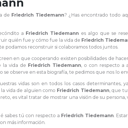
mann
da de
Friedrich Tiedemann
? ¿Has encontrado todo aq
ecóndito a
Friedrich Tiedemann
es algo que se rese
ruir quién fue y cómo fue la vida de
Friedrich Tiedem
 podamos reconstruir si colaboramos todos juntos.
e creen en que cooperando existen posibilidades de hace
e la vida de
Friedrich Tiedemann
, o con respecto a 
o se observe en esta biografía, te pedimos que nos lo env
nuestras vidas son en todos los casos determinantes, y
e la vida de alguien como
Friedrich Tiedemann
, que t
to, es vital tratar de mostrar una visión de su persona, 
ué sabes tú con respecto a
Friedrich Tiedemann
. Esta
con más información.