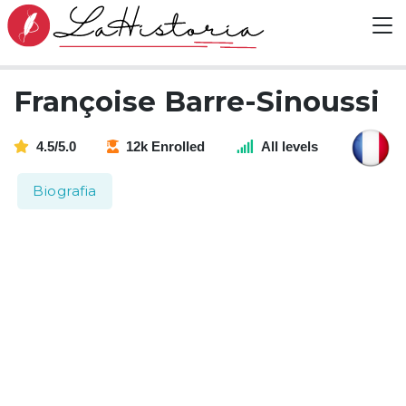
Françoise Barre-Sinoussi
4.5/5.0
12k Enrolled
All levels
Biografia