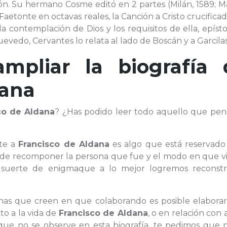
ión. Su hermano Cosme editó en 2 partes (Milán, 1589; M
aetonte en octavas reales, la Canción a Cristo crucificad
a contemplación de Dios y los requisitos de ella, epíst
evedo, Cervantes lo relata al lado de Boscán y a Garcila
ampliar la biografía 
dana
co de Aldana
? ¿Has podido leer todo aquello que pen
te a
Francisco de Aldana
es algo que está reservado
r de recomponer la persona que fue y el modo en que vi
uerte de enigmaque a lo mejor logremos reconstru
sonas que creen en que colaborando es posible elaborar
to a la vida de
Francisco de Aldana
, o en relación con
que no se observe en esta biografía, te pedimos que n