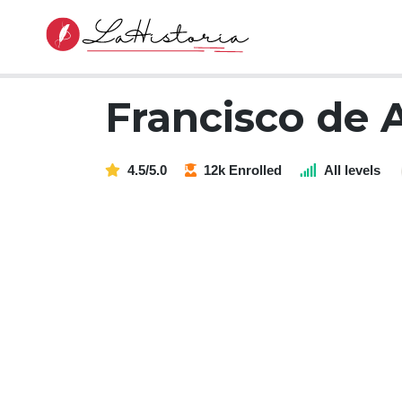
Francisco de 
4.5/5.0
12k Enrolled
All levels