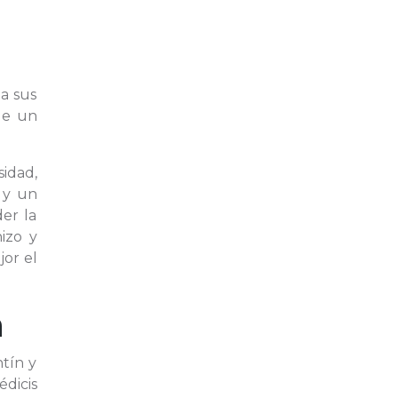
 a sus
de un
sidad,
 y un
der la
izo y
jor el
a
ntín y
édicis