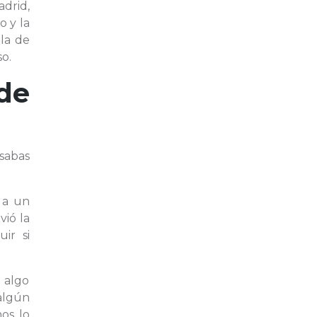
adrid,
o y la
ola de
so.
de
sabas
 a un
vió la
ir si
 algo
 algún
os lo