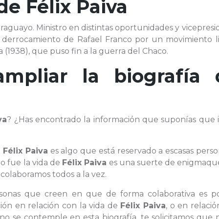
 de
Félix Paiva
araguayo. Ministro en distintas oportunidades y vicepres
 el derrocamiento de Rafael Franco por un movimiento l
a (1938), que puso fin a la guerra del Chaco.
ampliar la biografía 
va
? ¿Has encontrado la información que suponías que i
a
Félix Paiva
es algo que está reservado a escasas perso
o fue la vida de
Félix Paiva
es una suerte de enigmaqu
 colaboramos todos a la vez.
ersonas que creen en que de forma colaborativa es po
ión en relación con la vida de
Félix Paiva
, o en relaci
o se contemple en esta biografía, te solicitamos que n