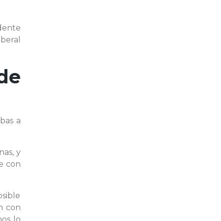
idente
iberal
de
bas a
nas, y
e con
sible
ón con
os lo