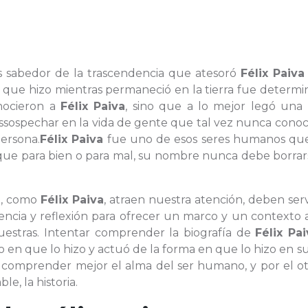
es sabedor de la trascendencia que atesoró
Félix Paiva
lo que hizo mientras permaneció en la tierra fue determ
nocieron a
Félix Paiva
, sino que a lo mejor legó una 
ospechar en la vida de gente que tal vez nunca conoc
ersona.
Félix Paiva
fue uno de esos seres humanos que
 que para bien o para mal, su nombre nunca debe borrar
ue, como
Félix Paiva
, atraen nuestra atención, deben ser
ia y reflexión para ofrecer un marco y un contexto a
uestras. Intentar comprender la biografía de
Félix Pai
 en que lo hizo y actuó de la forma en que lo hizo en su
 comprender mejor el alma del ser humano, y por el otr
, la historia.