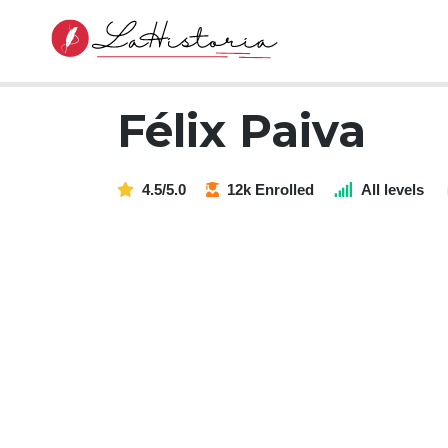
Félix Paiva
4.5/5.0
12k Enrolled
All levels