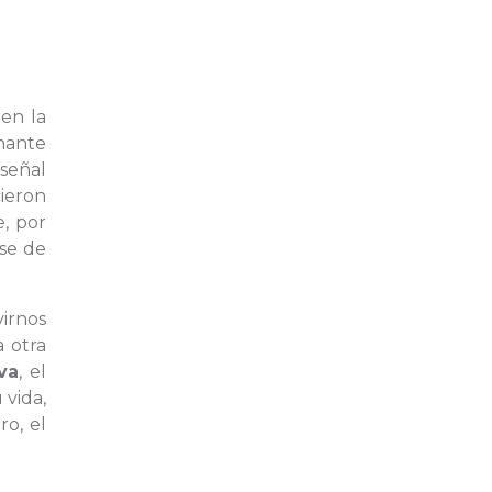
en la
inante
señal
ieron
, por
se de
virnos
 otra
va
, el
 vida,
o, el