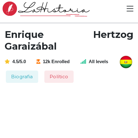
Enrique Hertzog
Garaizábal
4.5/5.0
12k Enrolled
All levels
Biografia
Político