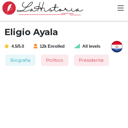
Eligio Ayala
4.5/5.0
12k Enrolled
All levels
Biografia
Político
Presidente