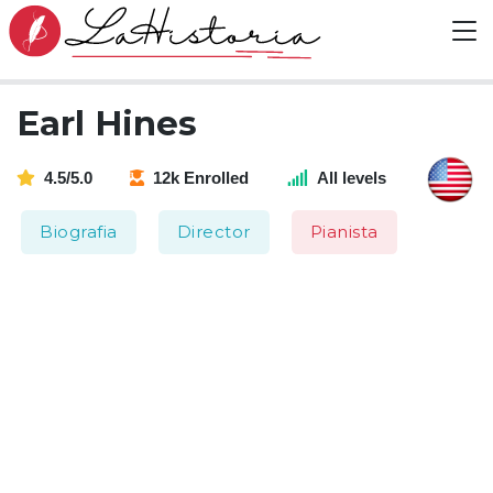
Earl Hines
4.5/5.0
12k Enrolled
All levels
Biografia
Director
Pianista