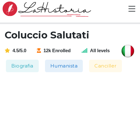
Coluccio Salutati
4.5/5.0
12k Enrolled
All levels
Biografia
Humanista
Canciller