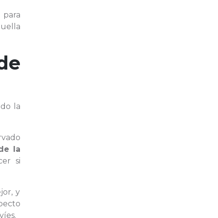
r para
quella
de
do la
rvado
de la
er si
or, y
specto
víes.