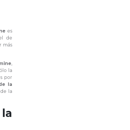
ine
es
el de
r más
amine
,
ólo la
as por
de la
 de la
la