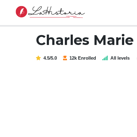
Charles Marie
4.5/5.0
12k Enrolled
All levels