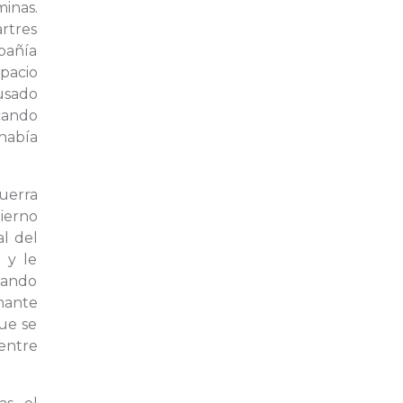
inas.
rtres
mpañía
spacio
 usado
icando
había
uerra
bierno
l del
 y le
ñando
smante
ue se
 entre