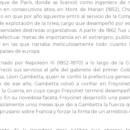
ique de París, donde se licenció como ingeniero de m
 en consecutivos sitios, en Mont de Marian (1852), Cha
to en que por año siguiente entró al servicio de la Co
 de explotación de la línea, cargo que desempeñó por e
enciales destrezas organizativas. A partir de 1862 fue
a efectuar metas de importancia en el extranjero, publ
s en las que narraba meticulosamente todo cuanto 
 países de europa.
rnado por Napoleón III (1852-1870) a lo largo de la G
reció sus servicios al jefe del gabinete del primer Go
a, Léon Gambetta, quien le confió la prefectura genera
de ese año, Gambetta volvió a confiar en Freycinet
e la Guerra, en cuyo cargo Freycinet terminó desempe
ro. En su novedosa faceta, Freycinet desarrolló una pa
n solamente unos meses que dio a Gambetta la fuerza q
rusiano sobre Francia y forzar la firma de un armisticio