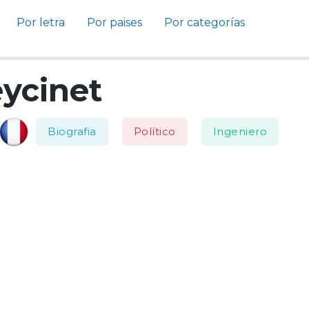
Por letra
Por paises
Por categorías
eycinet
Biografia
Político
Ingeniero