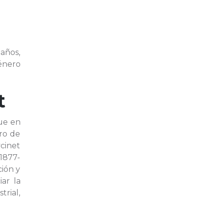
 años,
énero
t
fue en
tro de
cinet
(1877-
ión y
iar la
rial,