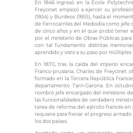
En 1846 ingresó en la École Polytechn
Freycinet empezó a ejercer su profesión
(1854) y Burdeos (1855), hasta el momen
de Ferrocarriles del Mediodía como jefe
de cinco años y en el que probó tener es
por el ministerio de Obras Públicas par
con tal fundamento distintas memoria
aprendido y visto a su paso por múltiples
En 1870, tras la caída del imperio enca
Franco-prusiana, Charles de Freycinet of
formado en la Tercera República Frances
departamento Tarn-Garona. En octubre 
nombró jefe encargado del ministerio d
las funcionalidades de verdadero minist
tarea de reforma del ejército francés e
requiere para frenar el progreso armado p
los dos países.