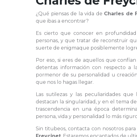
Charles de Freyc
¿Qué piensas de la vida de
Charles de 
que ibas a encontrar?
Es cierto que conocer en profundida
personas, y que tratar de reconstruir q
suerte de enigmaque posiblemente logrem
Por eso, si eres de aquellos que confía
detentas información con respecto a 
pormenor de su personalidad u creación 
que nos lo hagas llegar.
Las sutilezas y las peculiaridades qu
destacan la singularidad, y en el tema d
trascendencia en una época determin
persona, vida y personalidad lo más riguro
Sin titubeos, contacta con nosotros pa
Freycinet
. Estaremos encantados de ulti