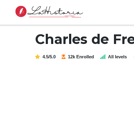
Charles de Fr
4.5/5.0
12k Enrolled
All levels