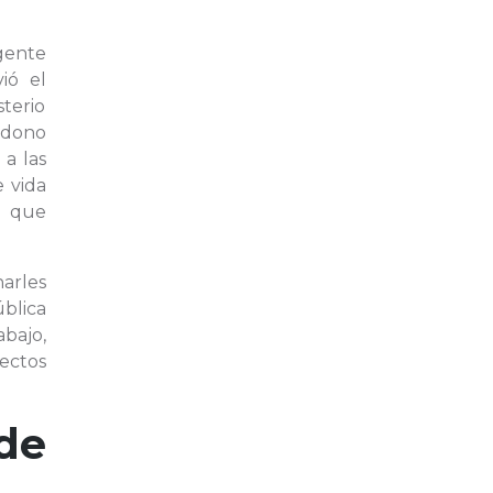
gente
ió el
sterio
andono
 a las
 vida
d que
harles
blica
abajo,
ectos
de