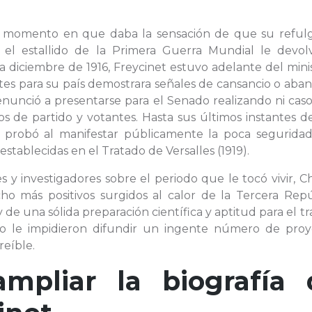
el momento en que daba la sensación de que su reful
, el estallido de la Primera Guerra Mundial le devolv
a diciembre de 1916, Freycinet estuvo adelante del mini
antes para su país demostrara señales de cansancio o ab
nunció a presentarse para el Senado realizando ni caso
 de partido y votantes. Hasta sus últimos instantes de
 probó al manifestar públicamente la poca segurida
stablecidas en el Tratado de Versalles (1919).
 y investigadores sobre el periodo que le tocó vivir, C
ho más positivos surgidos al calor de la Tercera Repú
e una sólida preparación científica y aptitud para el tr
no le impidieron difundir un ingente número de proy
reíble.
ampliar la biografía 