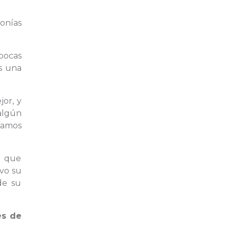
onías
pocas
s una
or, y
algún
tamos
a que
uvo su
de su
es de