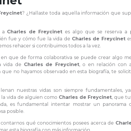
inet
Freycinet
? ¿Hallaste toda aquella información que sup
d a
Charles de Freycinet
es algo que se reserva a 
uién fue y cómo fue la vida de
Charles de Freycinet
e
os rehacer si contribuimos todos a la vez.
n en que de forma colaborativa se puede crear algo mej
la vida de
Charles de Freycinet
, o en relación con 
que no hayamos observado en esta biografía, te solici
e llenan nuestras vidas son siempre fundamentales, y
e la vida de alguien como
Charles de Freycinet
, que t
ada, es fundamental intentar mostrar un panorama 
sa posible.
ra contarnos qué conocimientos posees acerca de
Charl
mar esta biografía con más información.