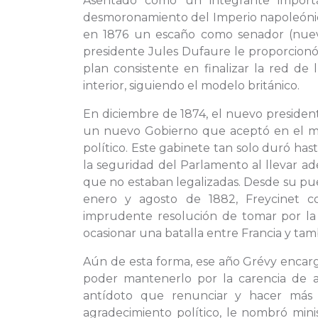
Asentado como un integrante importa
desmoronamiento del Imperio napoleónico
en 1876 un escaño como senador (nuevo
presidente Jules Dufaure le proporcionó 
plan consistente en finalizar la red de 
interior, siguiendo el modelo británico.
En diciembre de 1874, el nuevo president
un nuevo Gobierno que aceptó en el m
político. Este gabinete tan solo duró ha
la seguridad del Parlamento al llevar ad
que no estaban legalizadas. Desde su pu
enero y agosto de 1882, Freycinet c
imprudente resolución de tomar por la
ocasionar una batalla entre Francia y tam
Aún de esta forma, ese año Grévy enca
poder mantenerlo por la carencia de a
antídoto que renunciar y hacer más 
agradecimiento político, le nombró minis