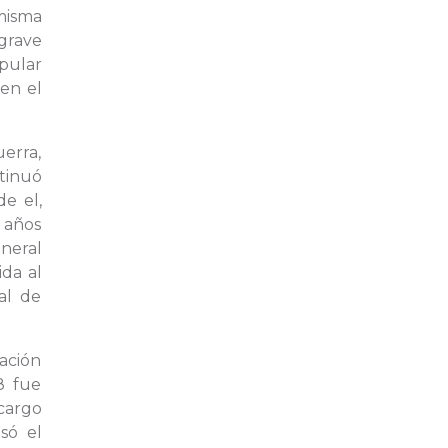
 misma
grave
pular
 en el
uerra,
ntinuó
de el,
s años
neral
ida al
al de
nación
8 fue
cargo
só el