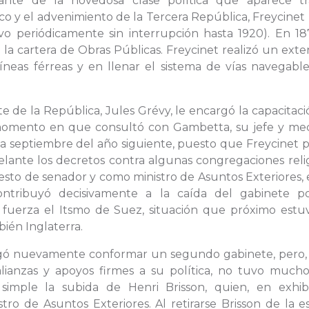
nte de la novedosa clase política que aparece tr
 y el advenimiento de la Tercera República, Freycinet 
 periódicamente sin interrupción hasta 1920). En 187
la cartera de Obras Públicas. Freycinet realizó un ext
líneas férreas y en llenar el sistema de vías navegabl
e de la República, Jules Grévy, le encargó la capacitac
omento en que consultó con Gambetta, su jefe y me
sta septiembre del año siguiente, puesto que Freycinet 
elante los decretos contra algunas congregaciones reli
esto de senador y como ministro de Asuntos Exteriores,
ontribuyó decisivamente a la caída del gabinete p
 fuerza el Itsmo de Suez, situación que próximo estu
bién Inglaterra.
rgó nuevamente conformar un segundo gabinete, pero, 
lianzas y apoyos firmes a su política, no tuvo much
simple la subida de Henri Brisson, quien, en exhi
tro de Asuntos Exteriores. Al retirarse Brisson de la 