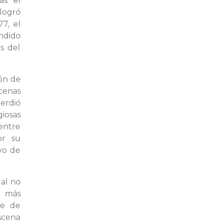
as el
logró
7, el
endido
es del
ión de
cenas
perdió
giosas
 entre
or su
vo de
al no
o más
be de
escena