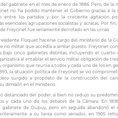
go del gabinete en el mes de enero de 1886. Pero, de la
inet no ha podido mantener el Gobierno gracias a la 
entre los partidos y por la creciente agitación po
esenciales agrupaciones socialistas y ácratas. Por fin,
de Freycinet fue seriamente derrotado en las urnas.
residente Floquet hacerse cargo del ministerio de la G
e no militar que accedía a similar puesto. Freycinet co
s bajo cinco gabinetes distintas, incluyendo el cuarto 
izativa al entablar el servicio militar obligación de tre
, organismo que reunía a todos y cada uno de los en ge
893, la situación política de Freycinet se vio compromet
ciero surgido a propósito de la construcción del can
 dimisión en el ministerio.
uó distanciado del poder, si bien no redujo su predomi
dos y cada uno de los debates de la Cámara. En 189
l gabinete de Dupuy, pero en seguida abandonó el 
 enteramente a su tarea como senador, en 1905 rehu