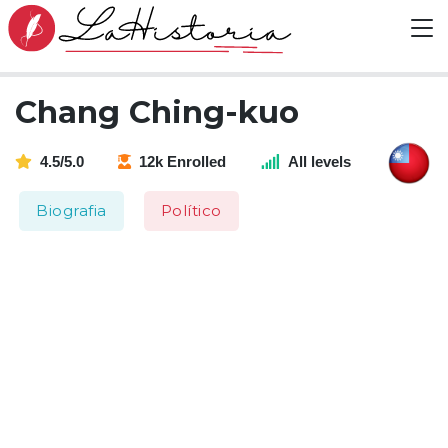
Chang Ching-kuo
4.5/5.0
12k Enrolled
All levels
Biografia
Político