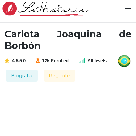
Carlota Joaquina de
Borbón
4.5/5.0
12k Enrolled
All levels
Biografia
Regente