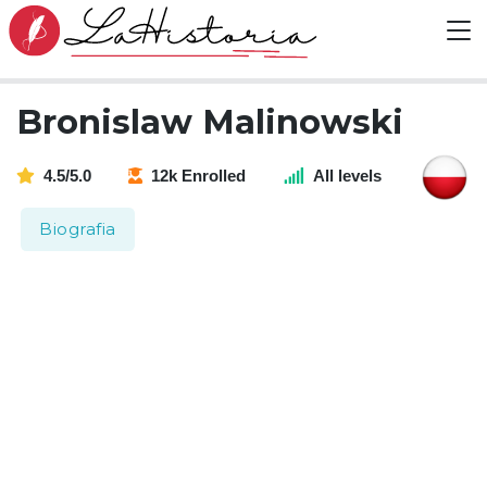
Bronislaw Malinowski
4.5/5.0
12k Enrolled
All levels
Biografia