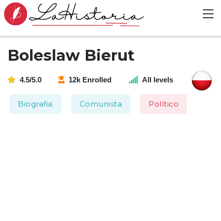
Boleslaw Bierut
4.5/5.0
12k Enrolled
All levels
Biografia
Comunista
Político