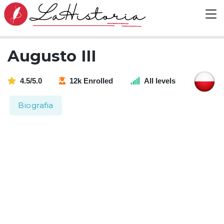
Augusto III
4.5/5.0
12k Enrolled
All levels
Biografia