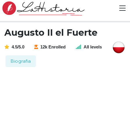
Augusto II el Fuerte
4.5/5.0
12k Enrolled
All levels
Biografia