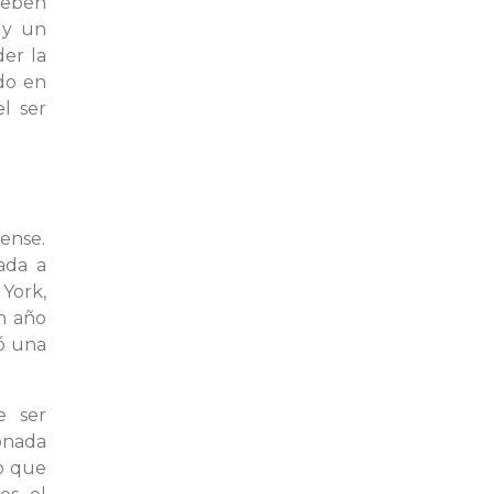
deben
 y un
der la
do en
l ser
ense.
ada a
York,
Un año
mó una
e ser
onada
o que