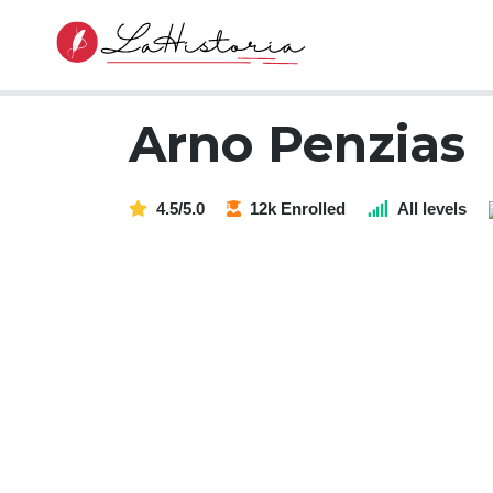
Arno Penzias
4.5/5.0
12k Enrolled
All levels