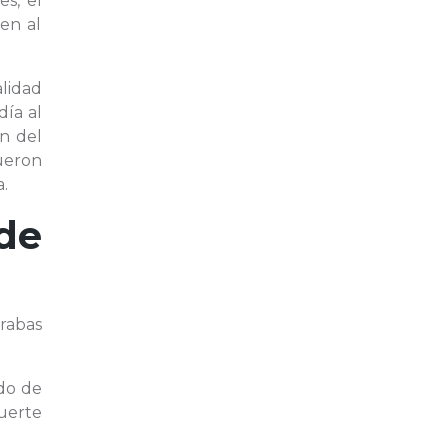
s, el
en al
alidad
día al
ón del
ueron
a.
de
rabas
do de
uerte