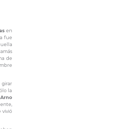
as
en
ra fue
uella
jamás
na de
ombre
 girar
ólo la
r
Arno
ente,
 vivió