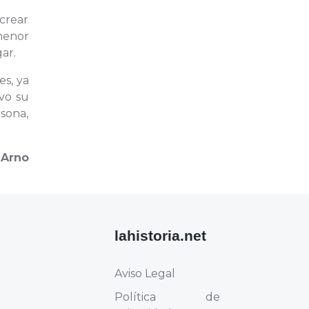
 crear
menor
ar.
es, ya
vo su
rsona,
n
Arno
lahistoria.net
Aviso Legal
Política de