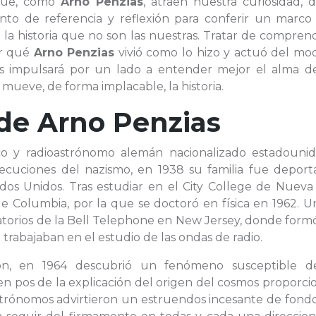
 que, como
Arno Penzias
, atraen nuestra curiosidad, 
 de referencia y reflexión para conferir un marco
 la historia que no son las nuestras. Tratar de compren
or qué
Arno Penzias
vivió como lo hizo y actuó del mo
os impulsará por un lado a entender mejor el alma de
mueve, de forma implacable, la historia.
 de
Arno Penzias
ico y radioastrónomo alemán nacionalizado estadounid
secuciones del nazismo, en 1938 su familia fue deport
dos Unidos. Tras estudiar en el City College de Nueva 
de Columbia, por la que se doctoró en física en 1962. 
ratorios de la Bell Telephone en New Jersey, donde for
 trabajaban en el estudio de las ondas de radio.
on, en 1964 descubrió un fenómeno susceptible d
 pos de la explicación del origen del cosmos proporci
astrónomos advirtieron un estruendos incesante de fond