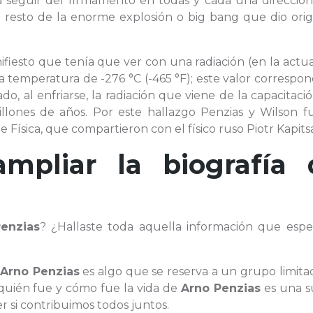
 seguir del firmamento en todas y cada una direccione
 resto de la enorme explosión o big bang que dio orig
fiesto que tenía que ver con una radiación (en la actu
temperatura de -276 °C (-465 °F); este valor correspon
, al enfriarse, la radiación que viene de la capacitaci
llones de años. Por este hallazgo Penzias y Wilson f
Física, que compartieron con el físico ruso Piotr Kapits
ampliar la biografía 
enzias
? ¿Hallaste toda aquella información que espe
a
Arno Penzias
es algo que se reserva a un grupo limita
uién fue y cómo fue la vida de
Arno Penzias
es una s
 si contribuimos todos juntos.