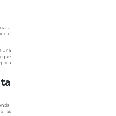
cias a
odo u
s una
ia que
época
ta
encial
e las