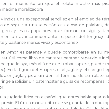
rio, en el momento en que el relato mucho más píc
na máxima moralizadora.
z, y indica una excepcional sencillez en el empleo de té
os de seguir a una selección cautelosa de palabras, d
 giros y estos populares, que forman un ágil y ta
ponen un avance importante respecto del lenguaje d
mite y bastante menos vivaz y espontáneo.
 Buen Amor es patente y puede comprobarse en su mé
ser útil como libro de cantares para ser repetido e inc
ne que lo oya, más allá de que trobar sopiere, puede 
). En la figura del Arcipreste, el juglar y el clérigo ll
uier juglar, pide un don al término de su relato, si
tringe a soliciar un paternoster a guisa de recompensa, 
or.
 la juglaría lírica en español, que antes había apartad
o previo. El único manuscrito que se guarda de la obra 
e se piensa que el arzobispo de Toledo, Gil de Albo