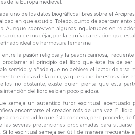
es de la Europa medieval.
a uno de los datos biográficos libres sobre el Arcipres
calidad en que estudió, Toledo, punto de acercamiento 
iana. Aunque sobreviven algunas inquietudes en relació
icar su obra de mudéjar, por la equívoca relación que est
 refinado ideal de hermosura femenina.
entre la pasión religiosa y la pasión cariñosa, frecuente
l proclamar al principio del libro que éste ha de ser 
e sentido, y añade que no debiese el lector dejarse m
mente eróticas de la obra, ya que si exhibe estos vicios e
ellos; no obstante, existe quien piensa que esta part
la intención del libro es bien poco piadosa.
que semeja un auténtico furor espiritual, acentuado p
nfiesa encontrarse el creador más de una vez. El libro
agela con acritud lo que ésta condena, pero procede, de
e las severas pretenciones proclamadas para situarse 
 Si lo espiritual semeja ser útil de manera frecuente a