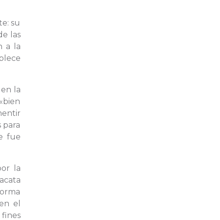
te: su
de las
n a la
ablece
 en la
«bien
entir
s para
e fue
or la
 acata
 forma
en el
 fines