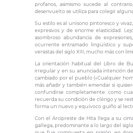
profanos, asimismo sucede al contra
desenvuelto se utiliza para colegir algu
Su estilo es al unísono pintoresco y viva
expresivos y de enorme elasticidad. Lej
asombroso abundancia de expresiones,
ocurrente entramado lingüístico y su
versistas del siglo XIII, mucho más con li
La orientación habitual del Libro de
irregular y en su anunciada intención de 
cambiado por el pueblo («Cualquier hom
más añadir y también emendar si quisiere»
confundirse completamente: como cualq
recuerda su condición de clérigo y se res
forma un nuevo y equívoco guiño al lect
Con el Arcipreste de Hita llega a su cima
gallega, predominante a lo largo del sigl
que fue compuesta en prisión, en dond