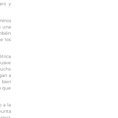
aro y
rminos
a una
mbién
e los
trica
lusive
mucho
egan a
 bien
lo que
o a la
apunta
rnoz,