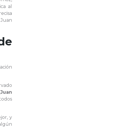
ca al
recisa
e Juan
de
mación
rvado
[Juan
todos
or, y
algún