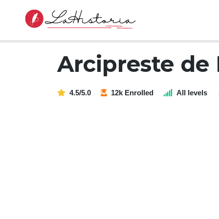
Arcipreste de 
4.5/5.0
12k Enrolled
All levels