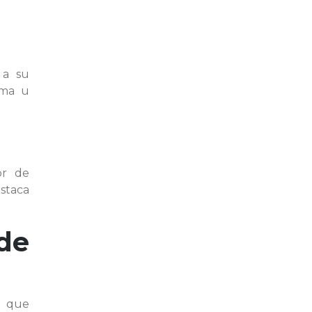
 a su
rma u
or de
estaca
de
n que