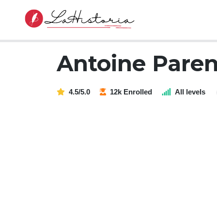
Antoine Paren
4.5/5.0
12k Enrolled
All levels