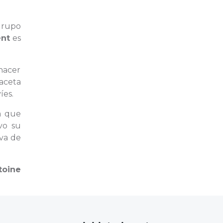
grupo
ent
es
hacer
faceta
íes.
a que
vo su
va de
toine