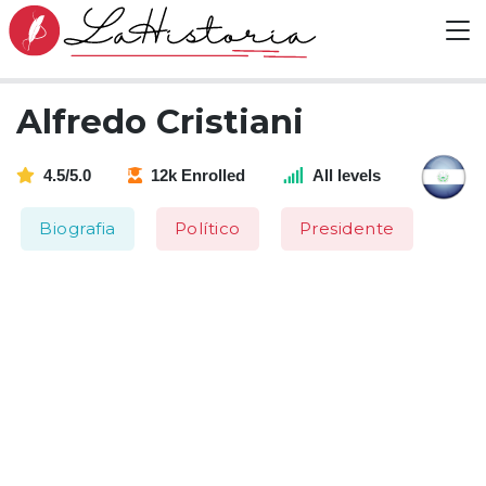
Alfredo Cristiani
4.5/5.0
12k Enrolled
All levels
Biografia
Político
Presidente