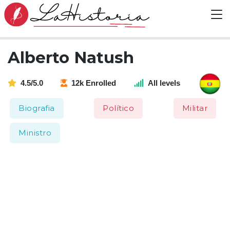
Alberto Natush
4.5/5.0
12k Enrolled
All levels
Biografia
Político
Militar
Ministro