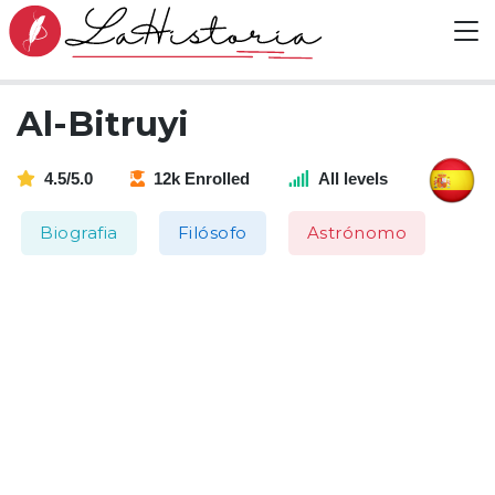
Al-Bitruyi
4.5/5.0
12k Enrolled
All levels
Biografia
Filósofo
Astrónomo