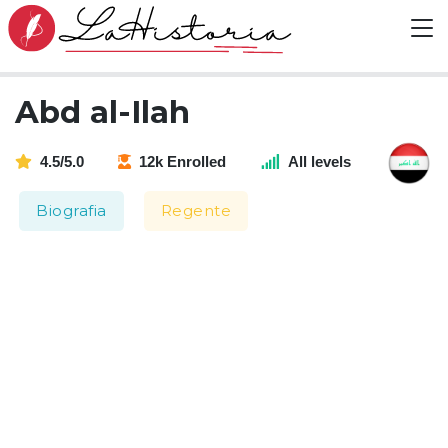
Abd al-Ilah
4.5/5.0
12k Enrolled
All levels
Biografia
Regente